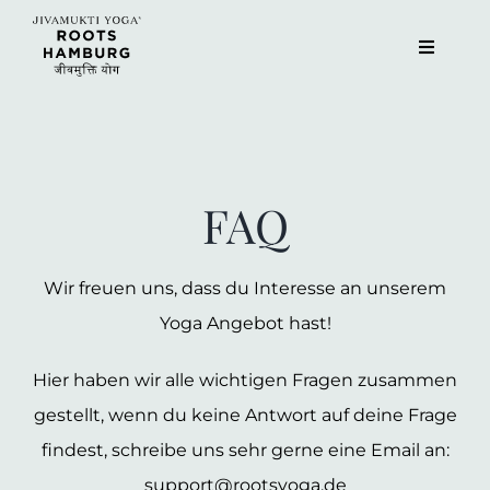
Zum
Inhalt
Toggle
Navigat
springen
Kurse
Events
FAQ
Über uns
Wir freuen uns, dass du Interesse an unserem
Teacher Training
Yoga Angebot hast!
Hier haben wir alle wichtigen Fragen zusammen
Gutschein
gestellt, wenn du keine Antwort auf deine Frage
findest, schreibe uns sehr gerne eine Email an:
Magazin
support@rootsyoga.de