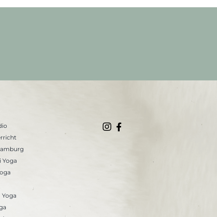
dio
rricht
Hamburg
i Yoga
Yoga
 Yoga
ga