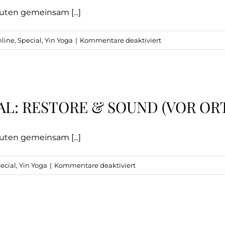
Sound
uten gemeinsam [...]
Journey
(vor
für
line
,
Special
,
Yin Yoga
|
Kommentare deaktiviert
Ort)
ROOTS
x
SATURDAY
SPECIAL:
AL: RESTORE & SOUND (VOR OR
Restore
&
Sound
uten gemeinsam [...]
(ONLINE)
für
ecial
,
Yin Yoga
|
Kommentare deaktiviert
ROOTS
x
SATURDAY
SPECIAL: