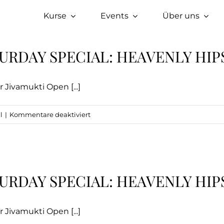
Kurse
Events
Über uns
URDAY SPECIAL: HEAVENLY HIPS
 Jivamukti Open [...]
für
l
|
Kommentare deaktiviert
Mittelweg:
ROOTS
x
SATURDAY
URDAY SPECIAL: HEAVENLY HIPS
SPECIAL:
Heavenly
Hips
 Jivamukti Open [...]
Open