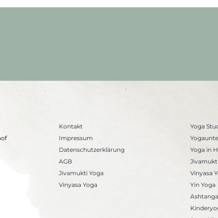
Community
Class
mit
Janka
&
Marie
(VOR
ORT)
Kontakt
Yoga Stu
hof
Impressum
Yogaunte
Datenschutzerklärung
Yoga in 
AGB
Jivamukt
Jivamukti Yoga
Vinyasa 
Vinyasa Yoga
Yin Yoga
Ashtanga
Kinderyo