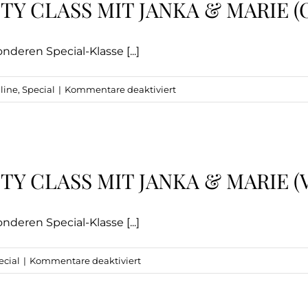
Y CLASS MIT JANKA & MARIE (
Restore
&
Sound
deren Special-Klasse [...]
(VOR
ORT)
für
line
,
Special
|
Kommentare deaktiviert
Roots
Special
Community
Class
Y CLASS MIT JANKA & MARIE (
mit
Janka
&
deren Special-Klasse [...]
Marie
(ONLINE)
für
ecial
|
Kommentare deaktiviert
Roots
Special