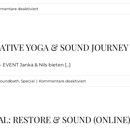
XL
für
entare deaktiviert
(ONLINE)
Mittelweg:
ROOTS
x
SATURDAY
RATIVE YOGA & SOUND JOURNEY 
SPECIAL:
Heavenly
Hips
T Janka & Nils bieten [...]
Open
XL
für
Soundbath
,
Special
|
Kommentare deaktiviert
(VOR
Into
ORT)
Stillness
–
Restorative
AL: RESTORE & SOUND (ONLINE
Yoga
&