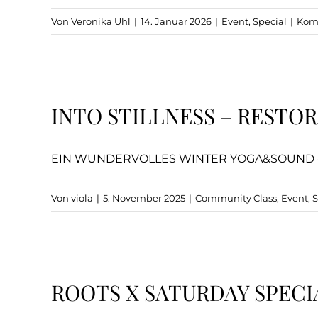
Von
Veronika Uhl
|
14. Januar 2026
|
Event
,
Special
|
Komm
INTO STILLNESS – RESTO
EIN WUNDERVOLLES WINTER YOGA&SOUND - EVEN
Von
viola
|
5. November 2025
|
Community Class
,
Event
,
ROOTS X SATURDAY SPECI