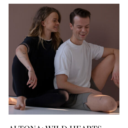
EDITION
Jivamukti
Open
mit
Marie
&
Nils
(VOR
ORT)