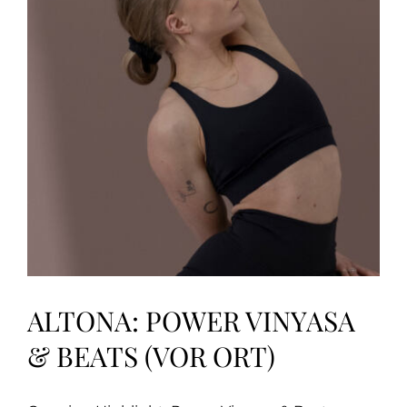
&
Nils
(VOR
ORT)
ALTONA: POWER VINYASA
& BEATS (VOR ORT)