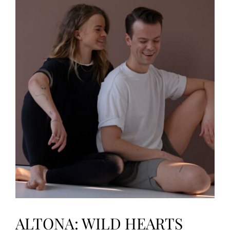
Vinyasa
mit
Tomma
&
Nils
ALTONA: WILD HEARTS