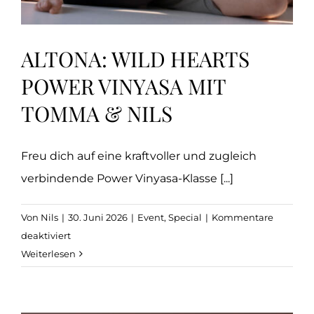
ALTONA: WILD HEARTS
POWER VINYASA MIT
TOMMA & NILS
Freu dich auf eine kraftvoller und zugleich
verbindende Power Vinyasa-Klasse [...]
Von
Nils
|
30. Juni 2026
|
Event
,
Special
|
Kommentare
für
deaktiviert
Altona:
Weiterlesen
WILD
HEARTS
Power