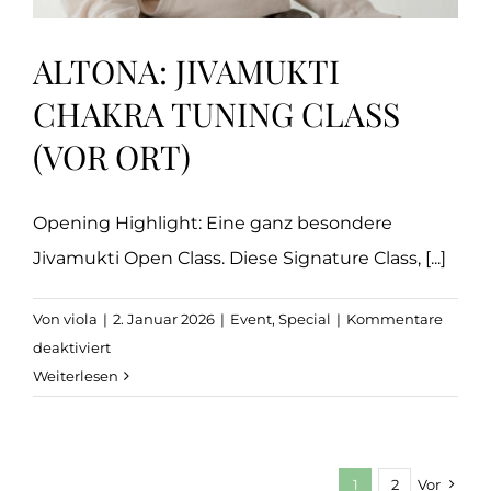
ALTONA: JIVAMUKTI
CHAKRA TUNING CLASS
(VOR ORT)
Opening Highlight: Eine ganz besondere
Jivamukti Open Class. Diese Signature Class, [...]
Von
viola
|
2. Januar 2026
|
Event
,
Special
|
Kommentare
für
deaktiviert
Altona:
Weiterlesen
Jivamukti
Chakra
Tuning
1
2
Vor
Class