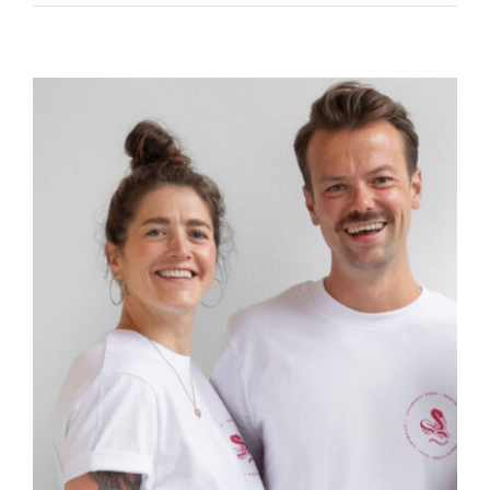
Jivamukti
Chakra
Tuning
Open
Class
(VOR
ORT)