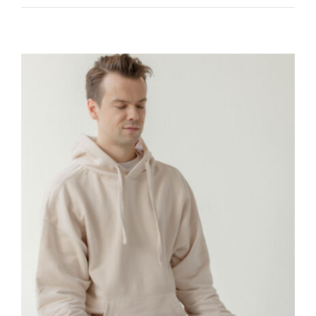
Special
Jivamukti
Class
mit
Janka,
Marie
&
Lou
(VOR
ORT)