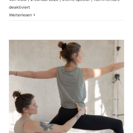
für
deaktiviert
Altona:
Weiterlesen
Jivamukti
Restore
&
Sound
(VOR
ORT)