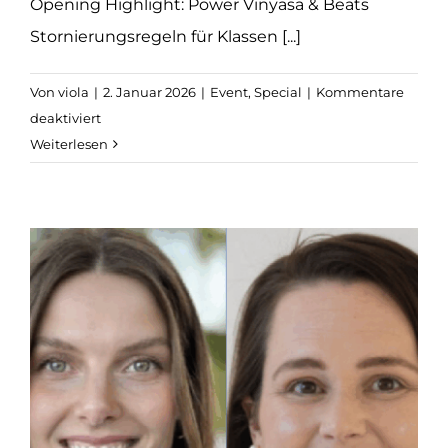
Opening Highlight: Power Vinyasa & Beats
Stornierungsregeln für Klassen [...]
Von
viola
|
2. Januar 2026
|
Event
,
Special
|
Kommentare
für
deaktiviert
Altona:
Weiterlesen
Power
Vinyasa
&
Beats
(VOR
ORT)