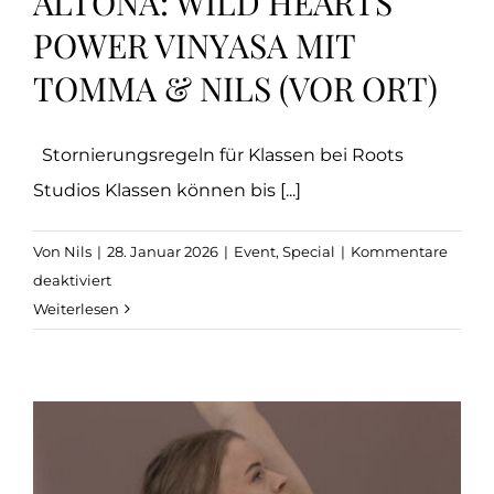
ALTONA: WILD HEARTS
POWER VINYASA MIT
TOMMA & NILS (VOR ORT)
Stornierungsregeln für Klassen bei Roots
Studios Klassen können bis [...]
Von
Nils
|
28. Januar 2026
|
Event
,
Special
|
Kommentare
für
deaktiviert
Altona:
Weiterlesen
WILD
HEARTS
Power
Vinyasa
mit
Tomma