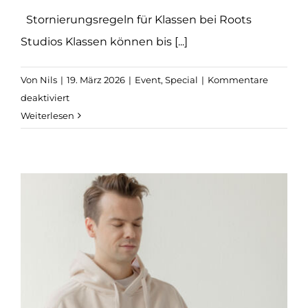
Stornierungsregeln für Klassen bei Roots
Studios Klassen können bis [...]
Von
Nils
|
19. März 2026
|
Event
,
Special
|
Kommentare
für
deaktiviert
Altona:
Weiterlesen
Oster-
Special
Community
Class
mit
Janka
&
Marie