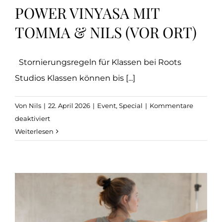
POWER VINYASA MIT
TOMMA & NILS (VOR ORT)
Stornierungsregeln für Klassen bei Roots
Studios Klassen können bis [...]
Von
Nils
|
22. April 2026
|
Event
,
Special
|
Kommentare
für
deaktiviert
Altona:
Weiterlesen
WILD
HEARTS
Power
Vinyasa
mit
Tomma
&