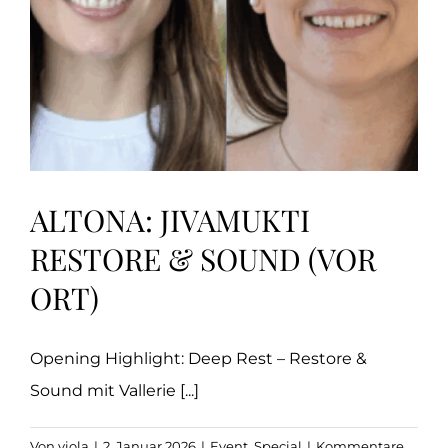
ALTONA: JIVAMUKTI
RESTORE & SOUND (VOR
ORT)
Opening Highlight: Deep Rest – Restore &
Sound mit Vallerie [...]
Von
viola
|
2. Januar 2026
|
Event
,
Special
|
Kommentare