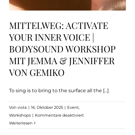
MITTELWEG: ACTIVATE
YOUR INNER VOICE |
BODYSOUND WORKSHOP
MIT JEMMA & JENNIFFER
VON GEMIKO
To sing is to bring to the surface all the [...]
Von
viola
|
16. Oktober 2025
|
Event
,
für
Workshops
|
Kommentare deaktiviert
Mittelweg:
Weiterlesen
Activate