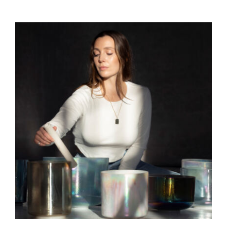
your
Inner
Voice
|
Bodysound
Workshop
mit
Jemma
&
Jenniffer
von
Gemiko