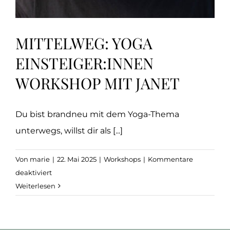
MITTELWEG: YOGA
EINSTEIGER:INNEN
WORKSHOP MIT JANET
Du bist brandneu mit dem Yoga-Thema
unterwegs, willst dir als [...]
Von
marie
|
22. Mai 2025
|
Workshops
|
Kommentare
für
deaktiviert
Mittelweg:
Weiterlesen
Yoga
Einsteiger:innen
Workshop