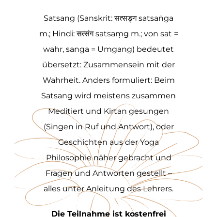
Satsang (Sanskrit: सत्सङ्ग satsaṅga
m.; Hindi: सत्संग satsaṃg m.; von sat =
wahr, sanga = Umgang) bedeutet
übersetzt: Zusammensein mit der
Wahrheit. Anders formuliert: Beim
Satsang wird meistens zusammen
Meditiert und Kirtan gesungen
(Singen in Ruf und Antwort), oder
Geschichten aus der Yoga
Philosophie näher gebracht und
Fragen und Antworten gestellt –
alles unter Anleitung des Lehrers.
Die Teilnahme ist kostenfrei