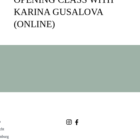
KARINA GUSALOVA
(ONLINE)
o
cht
mburg