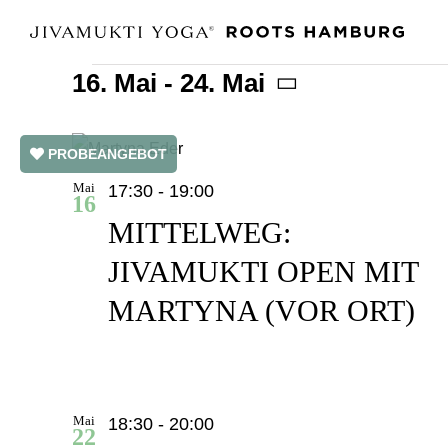
Zum
Inhalt
16. Mai
 - 
24. Mai
springen
VERANSTALTUNGEN
Datum
auswählen.
LIST
PROBEANGEBOT
Mai
17:30
-
19:00
OF
16
MITTELWEG:
VERANSTALTUNGEN
JIVAMUKTI OPEN MIT
IN
MARTYNA (VOR ORT)
PHOTO
VIEW
Mai
18:30
-
20:00
22