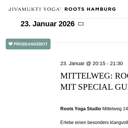
Zum
Inhalt
23. Januar 2026
springen
VERANSTALTUNGEN
Datum
wählen.
FÜR
20:00
PROBEANGEBOT
23.
23. Januar @ 20:15
-
21:30
JANUAR
MITTELWEG: R
2026
MIT SPECIAL GU
Roots Yoga Studio
Mittelweg 1
Erlebe einen besonders klangvolle