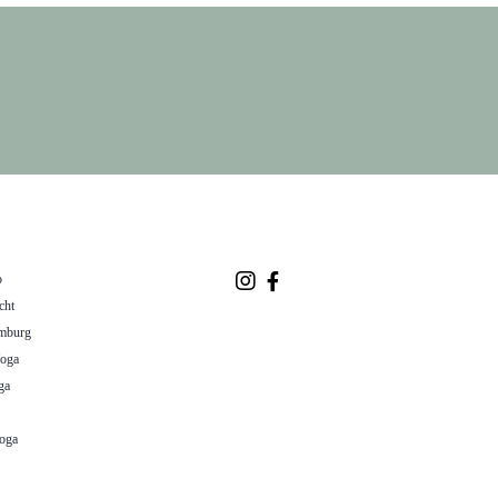
o
cht
mburg
Yoga
ga
oga