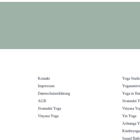
Kontakt
Yoga Studi
Impressum
Yogaunterri
Datenschutzerklärung
Yoga in Ha
AGB
Jivamukti 
Jivamukti Yoga
Vinyasa Yo
Vinyasa Yoga
Yin Yoga
Ashtanga Y
Kinderyoga
Sound Bath