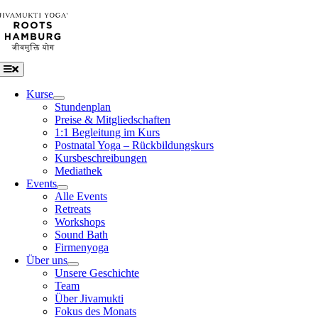
Zum
Inhalt
springen
Toggle
Navigation
Kurse
Stundenplan
Preise & Mitgliedschaften
1:1 Begleitung im Kurs
Postnatal Yoga – Rückbildungskurs
Kursbeschreibungen
Mediathek
Events
Alle Events
Retreats
Workshops
Sound Bath
Firmenyoga
Über uns
Unsere Geschichte
Team
Über Jivamukti
Fokus des Monats