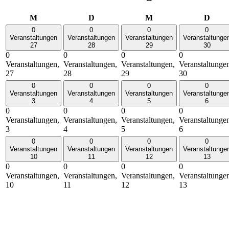
Montag
Dienstag
Mittwoch
Donn
M
D
M
D
0
0
0
0
Veranstaltungen
Veranstaltungen
Veranstaltungen
Veranstaltunge
27
28
29
30
0
0
0
0
Veranstaltungen,
Veranstaltungen,
Veranstaltungen,
Veranstaltunge
27
28
29
30
0
0
0
0
Veranstaltungen
Veranstaltungen
Veranstaltungen
Veranstaltunge
3
4
5
6
0
0
0
0
Veranstaltungen,
Veranstaltungen,
Veranstaltungen,
Veranstaltunge
3
4
5
6
0
0
0
0
Veranstaltungen
Veranstaltungen
Veranstaltungen
Veranstaltunge
10
11
12
13
0
0
0
0
Veranstaltungen,
Veranstaltungen,
Veranstaltungen,
Veranstaltunge
10
11
12
13