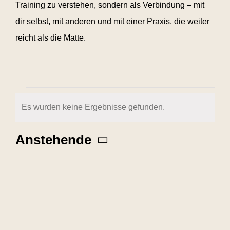
Training zu verstehen, sondern als Verbindung – mit
dir selbst, mit anderen und mit einer Praxis, die weiter
reicht als die Matte.
VERANSTALTUNGEN
Es wurden keine Ergebnisse gefunden.
Hinweis
Anstehende
Datum
LIST
auswählen.
OF
VERANSTALTUNGEN