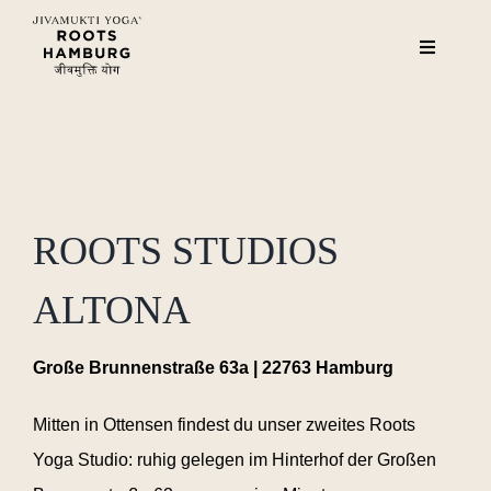
Zum
Inhalt
Toggle
Navigatio
springen
Kurse
Events
ROOTS STUDIOS
Über uns
ALTONA
Teacher Training
Große Brunnenstraße 63a | 22763 Hamburg
Gutschein
Mitten in Ottensen findest du unser zweites Roots
Yoga Studio: ruhig gelegen im Hinterhof der Großen
Magazin