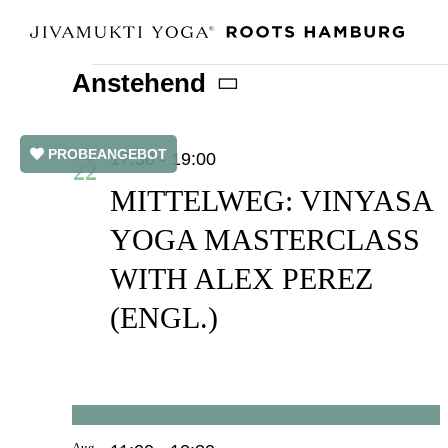
Zum
Inhalt
Anstehend
springen
VERANSTALTUNGEN
Datum
auswählen.
LIST
PROBEANGEBOT
Aug.
17:30
-
19:00
22
OF
MITTELWEG: VINYASA
YOGA MASTERCLASS
VERANSTALTUNGEN
WITH ALEX PEREZ
IN
(ENGL.)
PHOTO
VIEW
Aug.