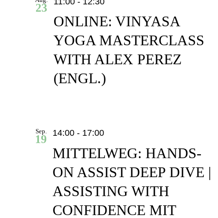
11:00
-
12:30
23
ONLINE: VINYASA
YOGA MASTERCLASS
WITH ALEX PEREZ
(ENGL.)
Sep.
14:00
-
17:00
19
MITTELWEG: HANDS-
ON ASSIST DEEP DIVE |
ASSISTING WITH
CONFIDENCE MIT